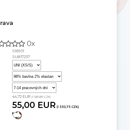
rava
0x
S16931
SUB17257
44,72 EUR
(1 081,89 CZK)
55,00 EUR
(1 330,73 CZK)