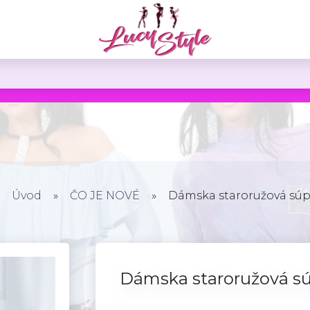
ame cookies. Používaním našich stránok súhlasíte s ukladaním súboro
Úvod
»
ČO JE NOVÉ
»
Dámska staroružová súp
Dámska staroružová s