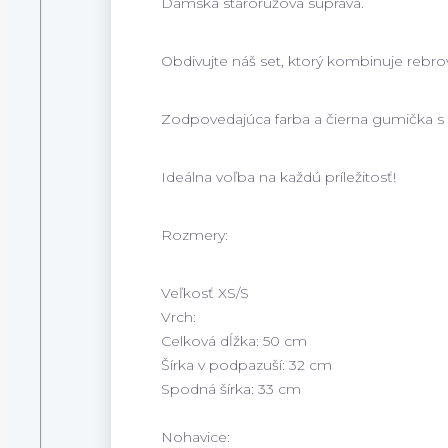
Dámska staroružová súprava.
Obdivujte náš set, ktorý kombinuje rebr
Zodpovedajúca farba a čierna gumička s 
Ideálna voľba na každú príležitosť!
Rozmery:
Veľkosť XS/S
Vrch:
Celková dĺžka: 50 cm
Šírka v podpazuší: 32 cm
Spodná šírka: 33 cm
Nohavice: