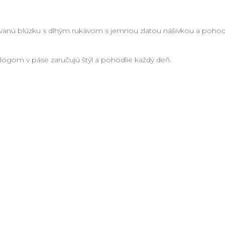
ovanú blúzku s dlhým rukávom s jemnou zlatou nášivkou a pohodl
logom v páse zaručujú štýl a pohodlie každý deň.