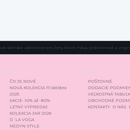
ové dámske oblečenie pre ženy ktoré miluju jedinečnosť a origina
E-shop
Kategória
ČO JE NOVÉ
POŠTOVNÉ
NOVÁ KOLEKCIA 17.októbra
DODACIE PODMIE
2025
VEĽKOSTNÁ TABUĽ
AKCIE -10% až -80%
OBCHODNÉ PODM
LETNÝ VÝPREDAJ
KONTAKTY
O NÁS
KOLEKCIA JAR 2026
O´LA VOGA
NEDYN STYLE