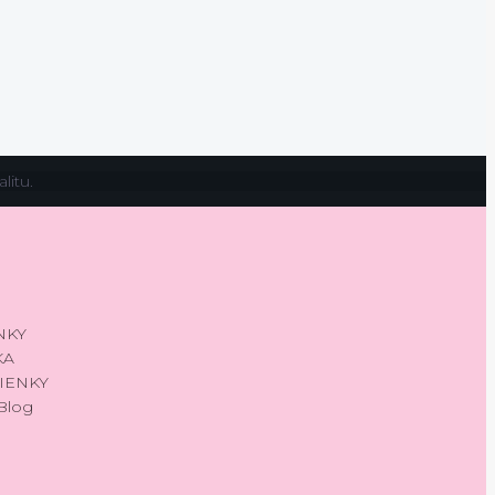
litu.
NKY
KA
IENKY
Blog