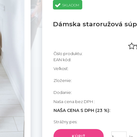
SKLADOM
Dámska staroružová súp
Číslo produktu:
EAN kód:
Veľkosť:
Zloženie:
Dodanie:
Naša cena bez DPH :
NAŠA CENA S DPH (23 %):
Strážny pes:
KÚPIŤ
ks