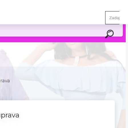
v cookie na vašom počítači / zariadení. Nastavenia cookies
rava
úprava