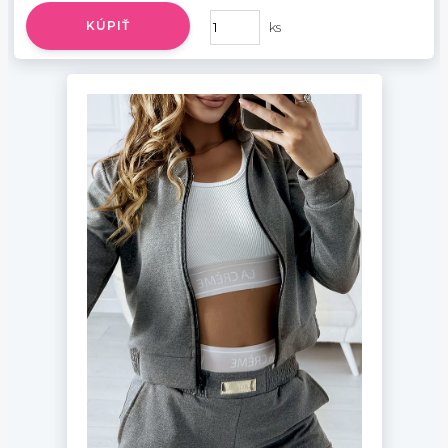
KÚPIŤ
ks