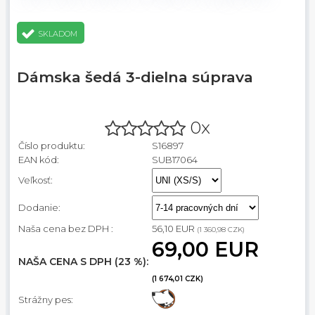
SKLADOM
Dámska šedá 3-dielna súprava
0x
Číslo produktu:
S16897
EAN kód:
SUB17064
Veľkosť:
Dodanie:
Naša cena bez DPH :
56,10 EUR
(1 360,98 CZK)
69,00 EUR
NAŠA CENA S DPH (23 %):
(1 674,01 CZK)
Strážny pes: