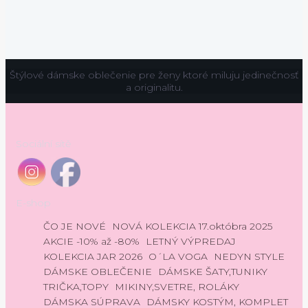
Štýlové dámske oblečenie pre ženy ktoré miluju jedinečnosť
a originalitu.
Sociální sítě
E-shop
ČO JE NOVÉ
NOVÁ KOLEKCIA 17.októbra 2025
AKCIE -10% až -80%
LETNÝ VÝPREDAJ
KOLEKCIA JAR 2026
O´LA VOGA
NEDYN STYLE
DÁMSKE OBLEČENIE
DÁMSKE ŠATY,TUNIKY
TRIČKA,TOPY
MIKINY,SVETRE, ROLÁKY
DÁMSKA SÚPRAVA
DÁMSKY KOSTÝM, KOMPLET