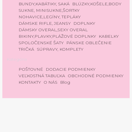
BUNDY,KABÁTIKY, SAKÁ
BLÚZKY,KOŠELE,BODY
SUKNE, MINISUKNE,ŠORTKY
NOHAVICE,LEGÍNY, TEPLÁKY
DÁMSKE RIFLE, JEANSY
DOPLNKY
DÁMSKY OVERAL,SEXY OVERAL
BIKINY,PLAVKY,PLÁŽOVÉ DOPLNKY
KABELKY
SPOLOČENSKÉ ŠATY
PÁNSKE OBLEČENIE
TRIČKÁ
SÚPRAVY, KOMPLETY
Kategória
POŠTOVNÉ
DODACIE PODMIENKY
VEĽKOSTNÁ TABUĽKA
OBCHODNÉ PODMIENKY
KONTAKTY
O NÁS
Blog
Vytvorené
0
systémom
Do