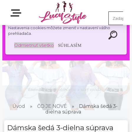
S cieľom uľahčiť užívateľom používať naše webové stránky
využívame cookies. Používaním našich stránok súhlasíte s
ukladaním súborov cookie na vašom počítači / zariadení.
Nastavenia cookies môžete zmeniť v nastavení vášho
prehliadača.
Odmietnuť všetko
SÚHLASÍM
Úvod
»
ČO JE NOVÉ
»
Dámska šedá 3-
dielna súprava
Dámska šedá 3-dielna súprava